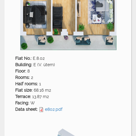
Flat No.:
E.8.02
Building:
E (V. ütem)
Floor:
8
Rooms:
2
Half rooms:
1
Flat size:
68.16 m2
Terrace:
13.87 m2
Facing:
W
Data sheet:
e802.pdf