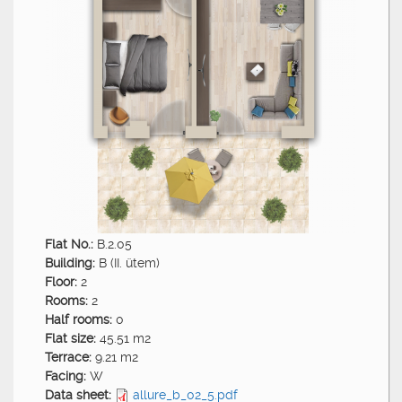
Flat No.:
B.2.05
Building:
B (II. ütem)
Floor:
2
Rooms:
2
Half rooms:
0
Flat size:
45.51 m2
Terrace:
9.21 m2
Facing:
W
Data sheet:
allure_b_02_5.pdf