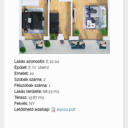
Lakás azonosító:
E.10.02
Épület:
E (V. ütem)
Emelet:
10
Szobák száma:
2
Félszobák száma:
1
Lakás területe:
68.23 m2
Terasz:
13.87 m2
Fekvés:
NY
Letölthető adatlap:
e1002.pdf