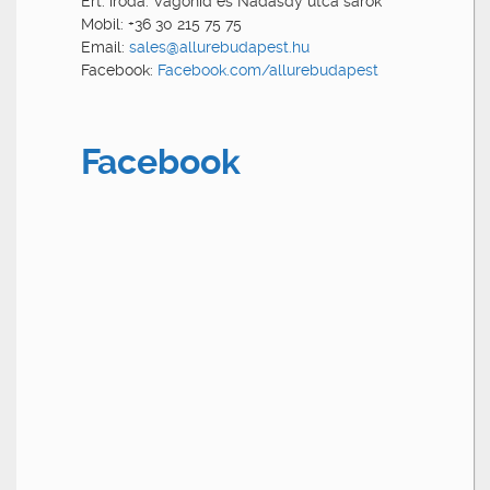
Ért. iroda: Vágóhíd és Nádasdy utca sarok
Mobil: +36 30 215 75 75
Email:
sales@allurebudapest.hu
Facebook:
Facebook.com/allurebudapest
Facebook