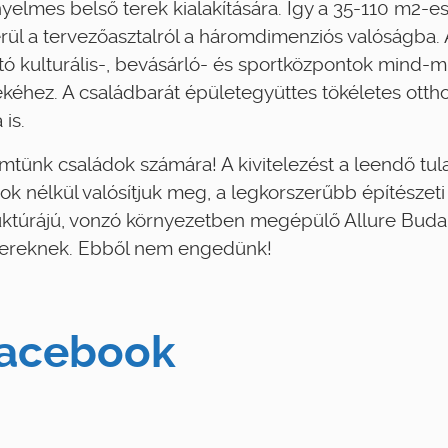
nyelmes belső terek kialakítására. Így a 35-110 m2-e
erül a tervezőasztalról a háromdimenziós valóságba. 
ható kulturális-, bevásárló- és sportközpontok mind-
éhez. A családbarát épületegyüttes tökéletes ottho
is.
mtünk családok számára! A kivitelezést a leendő tu
k nélkül valósítjuk meg, a legkorszerűbb építészet
ruktúrájú, vonzó környezetben megépülő Allure Buda
mbereknek. Ebből nem engedünk!
acebook