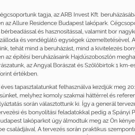
égcsoportunk tagja, az ARB Invest Kft. beruházásába
eten az Allure Residence Budapest lakópark. Cégcso
 bérbeadással és hasznosítással, valamint bor nagy
zálloda és vendéglátó egységek üzemeltetésével. A
dáink, tehát mind a beruházást, mind a kivitelezés bo
en az építési beruházásaink Hajdúszoboszlón meghalad
orászatunk, az Angyal Borászat és Szőlőbirtok 1 km-e
forint értékben.
 éves tapasztalatunkat felhasználva kezdjük meg 20
ésünket, melyhez komoly szakmai háttérrel és refere
yáztatás során választottunk ki. Így a generál tervez
zervezési és bonyolítási feladatokkal pedig a Spányi P
Budapest lakóparkot úgy álmodtuk meg az Ön kényel
e családjával. A tervezés során praktikus szempontok