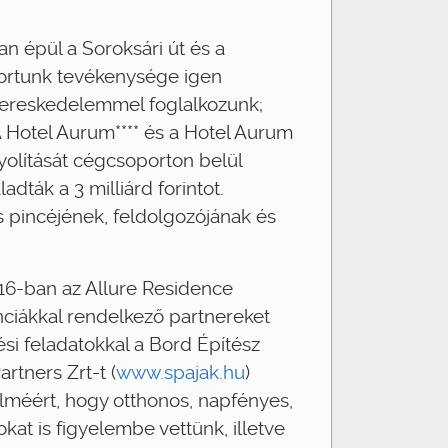
n épül a Soroksári út és a
portunk tevékenysége igen
kereskedelemmel foglalkozunk;
 Hotel Aurum**** és a Hotel Aurum
nyolítását cégcsoporton belül
ták a 3 milliárd forintot.
s pincéjének, feldolgozójának és
16-ban az Allure Residence
nciákkal rendelkező partnereket
ési feladatokkal a Bord Építész
artners Zrt-t (
www.spajak.hu
)
méért, hogy otthonos, napfényes,
at is figyelembe vettünk, illetve