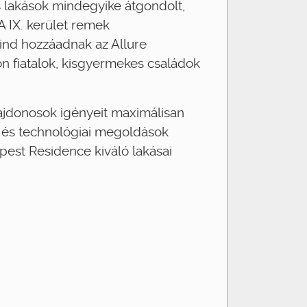
s lakások mindegyike átgondolt,
A IX. kerület remek
mind hozzáadnak az Allure
n fiatalok, kisgyermekes családok
lajdonosok igényeit maximálisan
i és technológiai megoldások
pest Residence kiváló lakásai