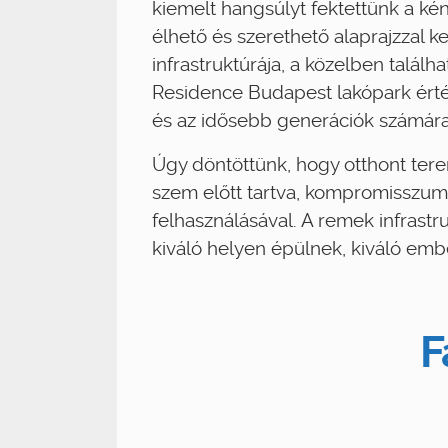
kiemelt hangsúlyt fektettünk a ké
élhető és szerethető alaprajzzal k
infrastruktúrája, a közelben talál
Residence Budapest lakópark érték
és az idősebb generációk számára 
Úgy döntöttünk, hogy otthont tere
szem előtt tartva, kompromisszumo
felhasználásával. A remek infrast
kiváló helyen épülnek, kiváló e
F