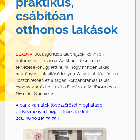
praktikus,
csábítóan
otthonos lakások
ELADVA!
Jól átgondolt alaprajzok, könnyen
bútorozható lakások. Az Allure Residence
tervezésekor ügyeltünk rá, hogy minden lakás
napfényes kialakítású legyen. A nyugati tájolásnak
köszönhetően ez a tágas, körpanorámás lakás
csodás kilátást biztosít a Dunára, a MÜPA-ra és a
Nemzeti Színházra.
A banki kamatok többszörösét meghaladó
kedvezményért hívja értékesítőinket
(tel.:+36 30 215 75 75)!