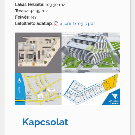
Lakás területe:
103.50 m2
Terasz:
44.95 m2
Fekvés:
NY
Letölthető adatlap:
allure_b_05_7.pdf
Kapcsolat