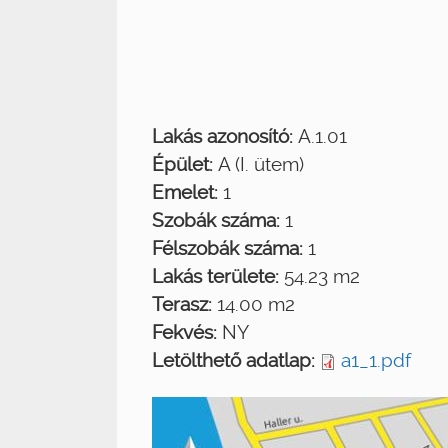
Lakás azonosító:
A.1.01
Épület:
A (I. ütem)
Emelet:
1
Szobák száma:
1
Félszobák száma:
1
Lakás területe:
54.23 m2
Terasz:
14.00 m2
Fekvés:
NY
Letölthető adatlap:
a1_1.pdf