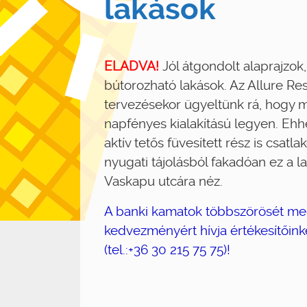
lakások
ELADVA!
Jól átgondolt alaprajzok
bútorozható lakások. Az Allure Re
tervezésekor ügyeltünk rá, hogy 
napfényes kialakítású legyen. Ehh
aktív tetős füvesített rész is csatlak
nyugati tájolásból fakadóan ez a l
Vaskapu utcára néz.
A banki kamatok többszörösét m
kedvezményért hívja értékesítőink
(tel.:+36 30 215 75 75)!