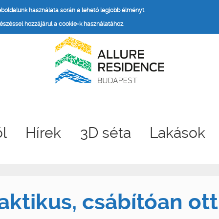
weboldalunk használata során a lehető legjobb élményt
széssel hozzájárul a cookie-k használatához.
ől
Hírek
3D séta
Lakások
aktikus, csábítóan ot