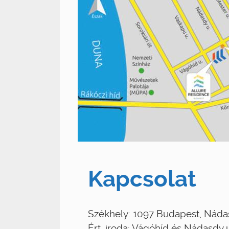
Kapcsolat
Székhely: 1097 Budapest, Náda
Ért. iroda: Vágóhíd és Nádasdy 