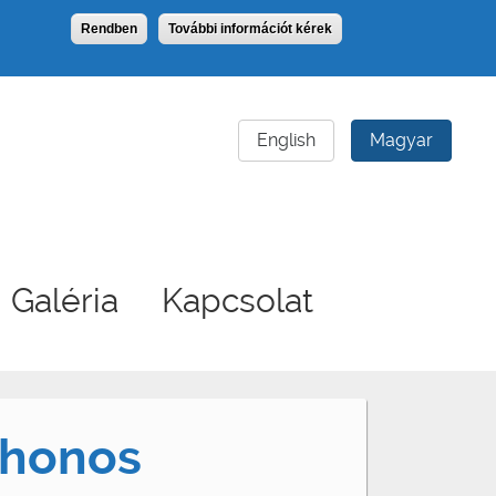
Rendben
További információt kérek
English
Magyar
Galéria
Kapcsolat
thonos