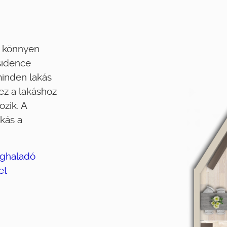
, könnyen
sidence
minden lakás
ez a lakáshoz
ozik. A
akás a
eghaladó
et