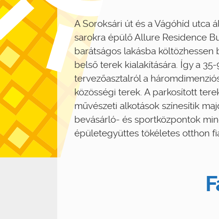
A Soroksári út és a Vágóhíd utca á
sarokra épülő Allure Residence B
barátságos lakásba költözhessen b
belső terek kialakítására. Így a 3
tervezőasztalról a háromdimenziós
közösségi terek. A parkosított tere
művészeti alkotások színesítik majd 
bevásárló- és sportközpontok min
épületegyüttes tökéletes otthon f
F