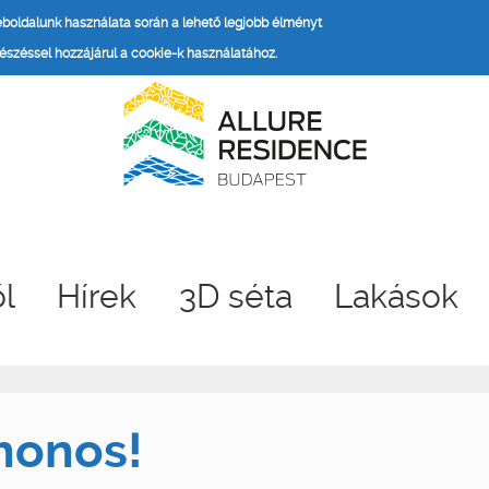
weboldalunk használata során a lehető legjobb élményt
széssel hozzájárul a cookie-k használatához.
ől
Hírek
3D séta
Lakások
honos!