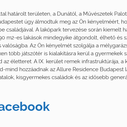
ltal határolt területen, a Dunától, a Művészetek Palo
udapestet úgy álmodtuk meg az Ön kényelméért, ho
e családjával. A lakópark tervezése során kiemelt 
5-90 m2-es lakások mindegyike átgondolt, élhető és sz
 valóságba. Az Ön kényelmét szolgálja a mélygarázs,
ken több játszótér is kialakításra kerül a gyermekek 
az életteret. A IX. kerület remek infrastruktúrája, a 
d-mind hozzáadnak az Allure Residence Budapest la
iatalok, kisgyermekes családok és az idősebb generá
acebook