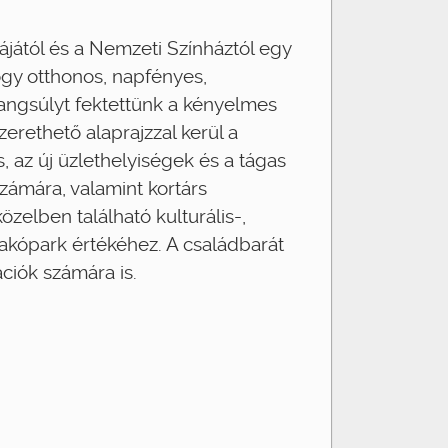
tájától és a Nemzeti Színháztól egy
gy otthonos, napfényes,
hangsúlyt fektettünk a kényelmes
erethető alaprajzzal kerül a
 az új üzlethelyiségek és a tágas
számára, valamint kortárs
közelben található kulturális-,
kópark értékéhez. A családbarát
ciók számára is.