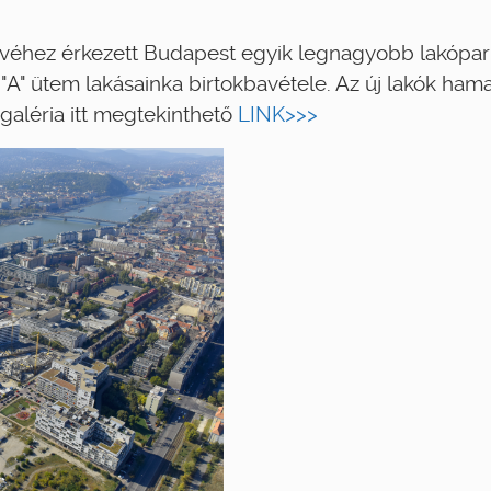
véhez érkezett Budapest egyik legnagyobb lakópar
"A" ütem lakásainka birtokbavétele. Az új lakók ham
a galéria itt megtekinthető
LINK>>>